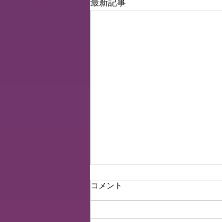
最新記事
Voice of members 35
コメント
はじめまして〜！りいこです！
😶‍🌫️ 大学2年生で体育大生してま