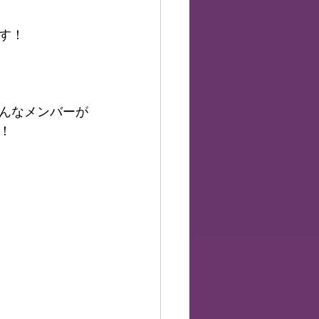
す！
どんなメンバーが
！