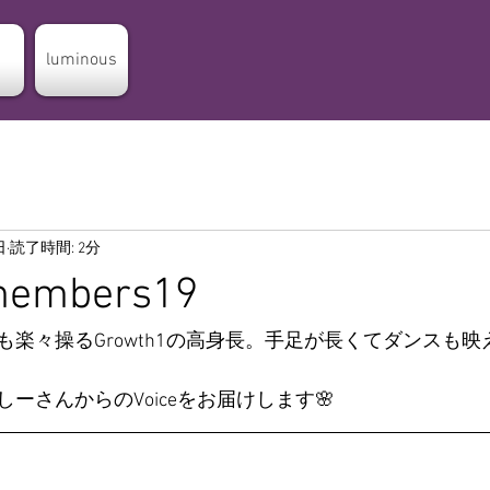
luminous
日
読了時間: 2分
 members19
楽々操るGrowth1の高身長。手足が長くてダンスも映
ーさんからのVoiceをお届けします🌸