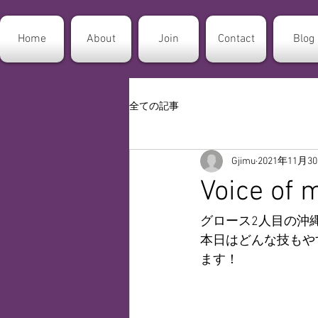
Home
About
Join
Contact
Blog
全ての記事
Gjimu
2021年11月3
Voice of
グロース2人目の沖縄G
本日はどんな技もや
ます！