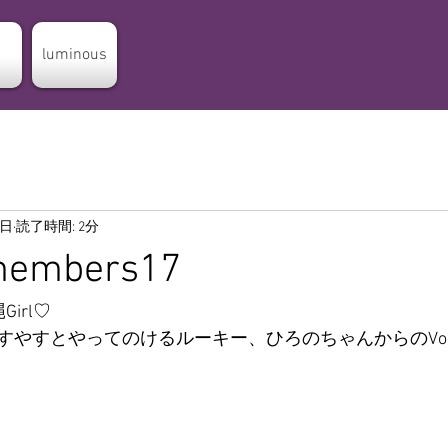
luminous
0日
読了時間: 2分
 members17
irl♡
すやすとやってのけるルーキー、ひろのちゃんからのVoi