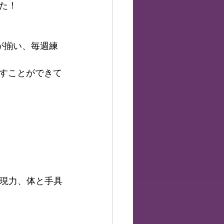
た！
が揃い、毎週練
すことができて
表現力、体と手具