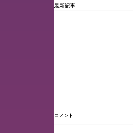
最新記事
Voice of members 35
コメント
はじめまして〜！りいこです！
😶‍🌫️ 大学2年生で体育大生してま