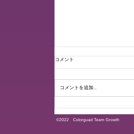
Voice of members 35
コメント
はじめまして〜！りいこです！
😶‍🌫️ 大学2年生で体育大生してま
す💪🏻💨 大学入学後はカラーガ
コメントを追加…
ードとは全く違う種目の部活動に
所属していましたが、カラーガー
ドをまたやりたい！！と思い切っ
て2年の夏に退部しました、、、
🤸‍♂️...
©2022 Colorguad Team Growth