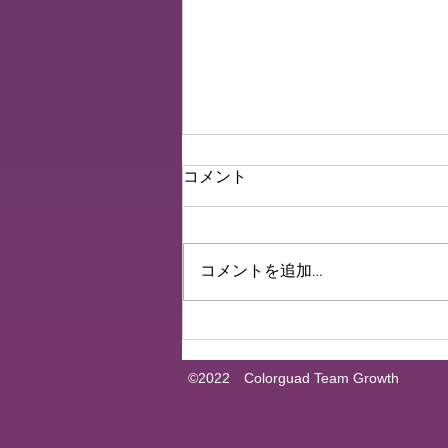
Voice of members 35
コメント
はじめまして〜！りいこです！
😶‍🌫️ 大学2年生で体育大生してま
す💪🏻💨 大学入学後はカラーガ
コメントを追加…
ードとは全く違う種目の部活動に
所属していましたが、カラーガー
ドをまたやりたい！！と思い切っ
て2年の夏に退部しました、、、
🤸‍♂️...
©2022 Colorguad Team Growth